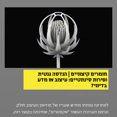
חומרים קיצוניים | הנדסה גנטית
ופירות סינתטיים: עיצוב או מדע
בדיוני?
19 יוני, 2020 / סתיו כהן
לאחרונה נפתחו מחדש שעריו של מוזיאון העיצוב חולון,
ועימם תערוכת העשור "אקסטרים", שחיכתה בקוצר רוח...