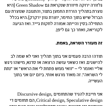
גלזורה ירוקה חיוורת שנקראת גם Green Shadow (היא
נוצרת בתהליך הורדת החמצן בתנור, והתגובה שנוצרת עם
הברזל שיש בתוך החימר, יוצרת גוון ירקרק).היא בכלל
התחילה בסין והייתה אמורה לחקות ג'ייד. ואז הגיעה
לקוריאה, ואחר כך גם ליפן.
זה מעורר השראה, באמת.
תודה! הרבה פעמים אני בתוך תהליך ואני לא שמה לב
להישגים. ואז כשאני עושה הרצאה או סדנא, מישהו ניגש
אליי ואומר לי – "וואי ממש פתחת לי את הראש" או "נתת
לי השראה". זה מאוד מרגש אותי. ביום יום אני בתוך
העשייה.
אני חייבת להגיד שהתחומים Discursive design,
Critical design, Speculative design, הם תחומים די