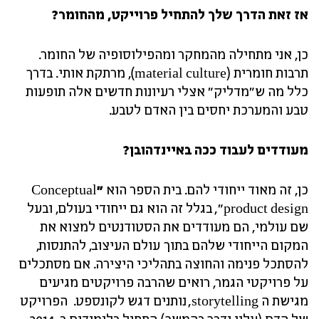
אז זאת הדרך שלך להתחיל פרוייקט, מהחומר?
כן, אני מתחילה מהמחקר ומהפילוסופיה של החומר.
תרבות חומרית (material culture), מרתקת אותי. בדרך
כלל מה ש"מדליק" אצלי רעיונות חדשים אלה תופעות
טבע והמערכת יחסים בין האדם לטבע.
מעודדים לעבוד ככה באיינדהובן?
כן, זה מאוד ייחודי להם. בית הספר הוא
"
Conceptual
product design", בגלל זה הוא גם ייחודי בעולם, ובעל
שם עולמי, הם מעודדים את הסטודנטים למצוא את
המקום הייחודי שלהם בתוך עולם העיצוב, להתנסות,
להסתכל פנימה והחוצה בתהליכי היצירה. אם מסתכלים
על פרויקטי הגמר, רואים שהרבה פרויקטים מגיעים
מגישת ה storytelling, נותנים דגש לקונספט. הפרויקט
של הדם (עליו נדבר בהמשך) התחיל בלימודים ב-2014,