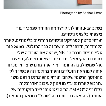
Photograph by Shahar Livne
בשלב הבא, התחלתי לייצר את החומר שמזכיר עור,
ביצעתי כל מיני ניסויים.
יצרתי סרטון לפרויקט וניסויים חומריים בלימודים. לאחר
הלימודים, חזרתי לזה ומשם זה כבר התגלגל. ב2018 פנה
אליי מייסד חברת NET-2, שראה את העבודה שלי
בתערוכת טקסטיל. עבדנו יחד בשיתוף פעולה, ועיצבנו
נעל שמשולב בה החומר דמוי העור מדם שיצרתי. מכרנו
אותה למוזיאון הנעליים והעור בהולנד וזה עכשיו חלק
מהאוסף הרשמי שלהם. יצרתי מהפיגמנט הדפס משי
שנרכש לאחרונה ע"י מוזיאון לעיצוב ואדריכלות
בסלובניה "MAO". הם הציגו אותו לצד הנקניקיה של
העתיד (שהוצגה גם בתערוכה "אוכל" במוזיאון העיצוב).