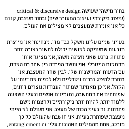
בתור מישהי שעושה critical & discursive design
(עיצוב ביקורתי ועיצוב המעורר שיח) ובתור מעצבת, קודם
כל אני אומרת שמעצבים לא מצילים את העולם.
בעייני שמים עלינו משקל כבד מדי. מבחינתי אני מייצרת
מודעות שמעניקה לאנשים יכולת לחשוב בצורה יותר
פתוחה. ברגע שאני מציגה משהו, אני מציגה אותו
מהמקום הניטרלי. אני עושה הפרדה בין שחר בת האדם,
עם הדעות והמחשבות שלי, לבין שחר המעצבת. אני
בוחרת להציג דברים ניטרליים ולא לכפות את דעתי על
הקהל. אני כן מאמינה שמתוך העבודות נוצרים דיונים,
שפותחים את המחשבה, ומזמינים אנשים ובעלי השפעה
ללמוד יותר, להיות יותר ביקורתיים ולהצמיח משם
פתרונות. זה בעיני הכוח של מעצב. אני מעולם לא הייתי
מעצבת שפותרת בעיות. אני חושבת שהעולם כל כך
מורכב, אחת מהמילים האהובות עליי זה entanglement,