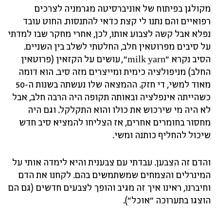
מקולגן בפיתוח של אוניברסיטה מגרמניה לצרכים
רפואיים והם נתנו לי קצת כדאי להתנסות. החוט עובד
נפלא אבל קשה לצבוע אותו, לכן, אחרי מחקר שבו למדתי
על סיבים מפרוטאין חלב, החלטתי לשלב בין השניים.
הסיב נקרא "milk yarn", עושים על הקזאין (פרוטאין
החלב) מניפולציה כימית ומייצרים מזה סיב. הוא דומה
מאוד למשי, די חזק. ההמצאה שלו נעשתה בשנות ה-50
כשהייתה אינפלציה ובאותה תקופה היה הרבה חלב, אבל
לא היה מי שירכוש את כולו והוא התקלקל. וגם היה
מחסור בחומרים אחרים, אז הצליחו להמציא סיב חדש
שיכול להחליף כותנה ומשי.
והדם זה הצבען. עבדתי עם צבענית והיא לימדה אותי על
המינרלים והצמחים שמשתמשים בהם. לקחנו את הדם
וחיברנו, ראינו איך זה מגיב והופך לצבעים חדשים (גם הם
הוצגו בתערוכה "אוכל").