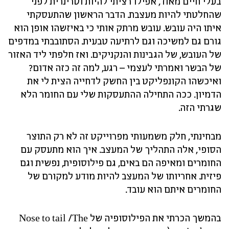
בעלי חיים מאוד, אפילו רציתי להיות וטרינרית לפני
שהחלטתי להיות מעצבת. הדבר הראשון שהתעסקתי
איתו היה עובש. עובש מרתק אותי כי באיזשהו אופן הוא
גורם גם למשיכה וגם לרתיעה טבעית. הסתובבתי במדפים
של העובש, של הגבינות והנקניקים. ואז חלפתי ליד האזור
של הבשר ואמרתי לעצמי – רגע, למה זה כזה אדום?
ואיכשהו הקונפליקט בין החשק לדחייה הצית לי את
הדמיון. ככה התחילה ההתעסקות שלי עם החומר הלא
שגרתי הזה.
מבחינתי, חלק משמעותי מפרוייקט זה לא רק התוצר
הסופי, אלה התהליך של המעצב. איך הוא מתעסק עם
החומרים ומאיפה הם באים, גם פילוסופית, נפשית וגם
פיזית. אחריותו של המעצב להיות מודע למקורם של
החומרים איתם הוא עובד.
בהמשך הכרתי את הפילוסופיה של Nose to tail /The