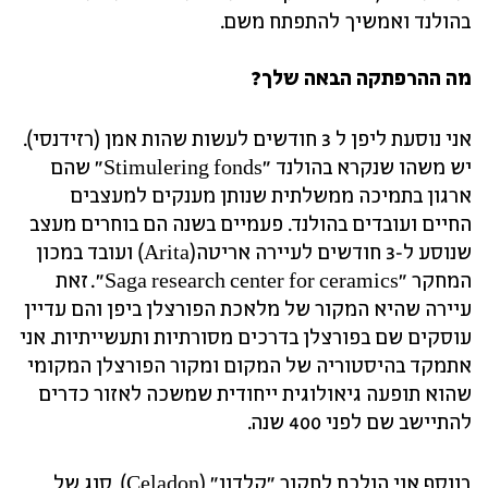
בהולנד ואמשיך להתפתח משם.
מה ההרפתקה הבאה שלך?
אני נוסעת ליפן ל 3 חודשים לעשות שהות אמן (רזידנסי).
יש משהו שנקרא בהולנד "Stimulering fonds" שהם
ארגון בתמיכה ממשלתית שנותן מענקים למעצבים
החיים ועובדים בהולנד. פעמיים בשנה הם בוחרים מעצב
שנוסע ל-3 חודשים לעיירה אריטה(Arita) ועובד במכון
המחקר "Saga research center for ceramics". זאת
עיירה שהיא המקור של מלאכת הפורצלן ביפן והם עדיין
עוסקים שם בפורצלן בדרכים מסורתיות ותעשייתיות. אני
אתמקד בהיסטוריה של המקום ומקור הפורצלן המקומי
שהוא תופעה גיאולוגית ייחודית שמשכה לאזור כדרים
להתיישב שם לפני 400 שנה.
בנוסף אני הולכת לחקור "קלדון" (Celadon), סוג של