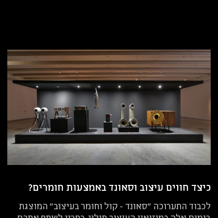
כיצד חווים עיצוב וסאונד באמצעות חומרים?
לכבוד התערוכה "סאונד - קול וחומר בעיצוב" המוצגת
בימים אלה במוזיאון העיצוב חולון, בחרנו לשתף אתכם