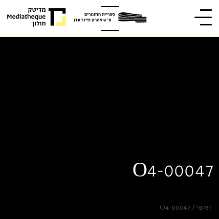
O4-00047
ראשי
/
O4-00047