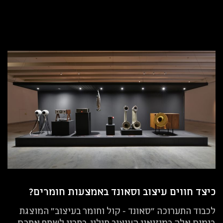
כיצד חווים עיצוב וסאונד באמצעות חומרים?
לכבוד התערוכה "סאונד - קול וחומר בעיצוב" המוצגת
בימים אלה במוזיאון העיצוב חולון, בחרנו לשתף אתכם