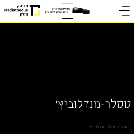
טסלר-מנדלוביץ'
ראשי
/
טסלר-מנדלוביץ'