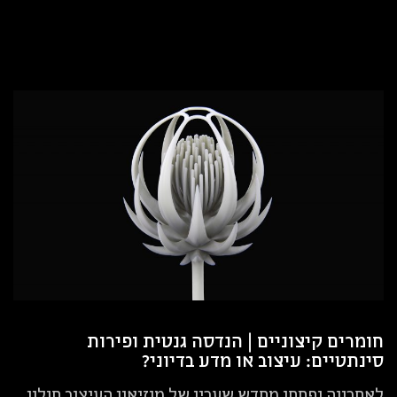
חומרים קיצוניים | הנדסה גנטית ופירות
סינתטיים: עיצוב או מדע בדיוני?
לאחרונה נפתחו מחדש שעריו של מוזיאון העיצוב חולון,