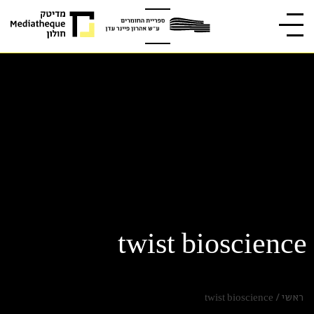
twist bioscience
ראשי
/
twist bioscience