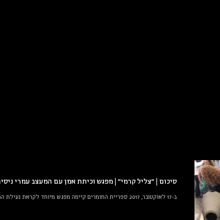
סיכום | "צליל קרמי" | מפגש וכיתת אמן עם המעצב עמרי ניסי
ב-17 לאוקטובר, 2017 ספריית החומרים קיימה מפגש מיוחד לקראת נעילת התערוכה "סאונד – קול וחומר בעיצוב" שהוצגה במוזיאון העיצוב חולון